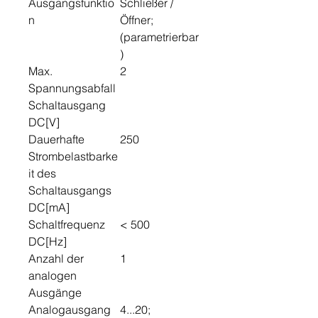
Ausgangsfunktio
Schließer /
n
Öffner;
(parametrierbar
)
Max.
2
Spannungsabfall
Schaltausgang
DC[V]
Dauerhafte
250
Strombelastbarke
it des
Schaltausgangs
DC[mA]
Schaltfrequenz
< 500
DC[Hz]
Anzahl der
1
analogen
Ausgänge
Analogausgang
4...20;