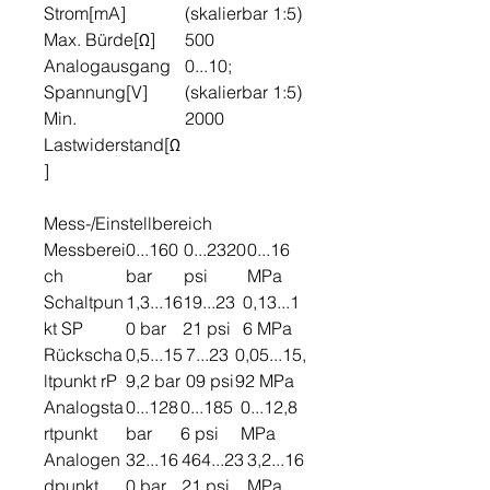
Strom[mA]
(skalierbar 1:5)
Max. Bürde[Ω]
500
Analogausgang
0...10;
Spannung[V]
(skalierbar 1:5)
Min.
2000
Lastwiderstand[Ω
]
Mess-/Einstellbereich
Messberei
0...160
0...2320
0...16
ch
bar
psi
MPa
Schaltpun
1,3...16
19...23
0,13...1
kt SP
0 bar
21 psi
6 MPa
Rückscha
0,5...15
7...23
0,05...15,
ltpunkt rP
9,2 bar
09 psi
92 MPa
Analogsta
0...128
0...185
0...12,8
rtpunkt
bar
6 psi
MPa
Analogen
32...16
464...23
3,2...16
dpunkt
0 bar
21 psi
MPa