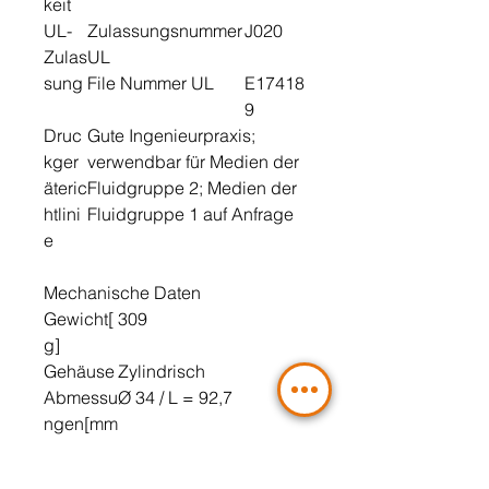
keit
UL-
Zulassungsnummer
J020
Zulas
UL
sung
File Nummer UL
E17418
9
Druc
Gute Ingenieurpraxis;
kger
verwendbar für Medien der
äteric
Fluidgruppe 2; Medien der
htlini
Fluidgruppe 1 auf Anfrage
e
Mechanische Daten
Gewicht[
309
g]
Gehäuse
Zylindrisch
Abmessu
Ø 34 / L = 92,7
ngen[mm
]
Werkstoff
1.4404 (Edelstahl /