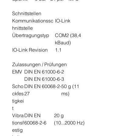
Schnittstellen
Kommunikationssc
IO-Link
hnittstelle
Übertragungstyp
COM2 (38,4
kBaud)
IO-Link Revision
1.1
Zulassungen / Prüfungen
EMV
DIN EN 61000-6-2
DIN EN 61000-6-3
Scho
DIN EN 60068-2-
50 g (11
ckfes
27
ms)
tigkei
t
Vibra
DIN EN
20 g
tionsf
60068-2-6
(10...2000 Hz)
estig