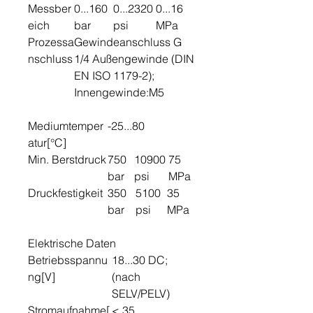
Messber
0...160
0...2320
0...16
eich
bar
psi
MPa
Prozessa
Gewindeanschluss G
nschluss
1/4 Außengewinde (DIN
EN ISO 1179-2);
Innengewinde:M5
Mediumtemper
-25...80
atur[°C]
Min. Berstdruck
750
10900
75
bar
psi
MPa
Druckfestigkeit
350
5100
35
bar
psi
MPa
Elektrische Daten
Betriebsspannu
18...30 DC;
ng[V]
(nach
SELV/PELV)
Stromaufnahme[
< 35