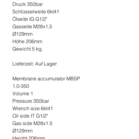
Druck 350bar
Schlüsselweite 6kt41
Ölseite IG G1/2"
Gasseite M28x1,5
Ø129mm
Höhe 206mm
Gewicht 5 kg.
Lieferzeit: Auf Lager
Membrane accumulator MBSP
1.0-350
Volume 1
Pressure 350bar
Wrench size 6kt41
Oil side IT G1/2"
Gas side M28x1.5
Ø129mm
Height 206mm