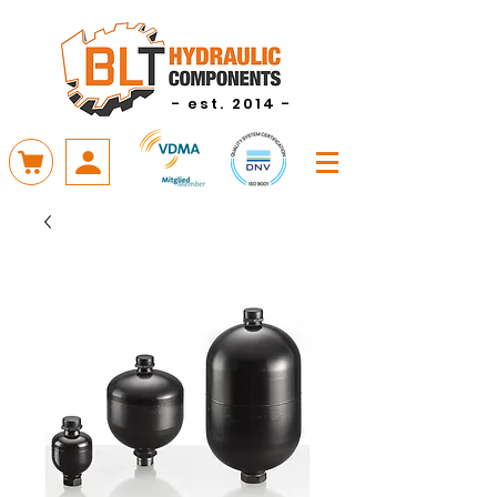
- est. 2014 -