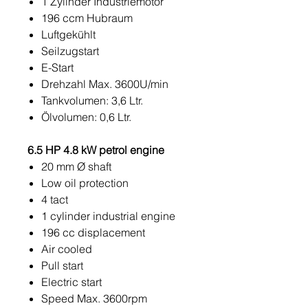
1 Zylinder Industriemotor
196 ccm Hubraum
Luftgekühlt
Seilzugstart
E-Start
Drehzahl Max. 3600U/min
Tankvolumen: 3,6 Ltr.
Ölvolumen: 0,6 Ltr.
6.5 HP 4.8 kW petrol engine
20 mm Ø shaft
Low oil protection
4 tact
1 cylinder industrial engine
196 cc displacement
Air cooled
Pull start
Electric start
Speed ​​Max. 3600rpm